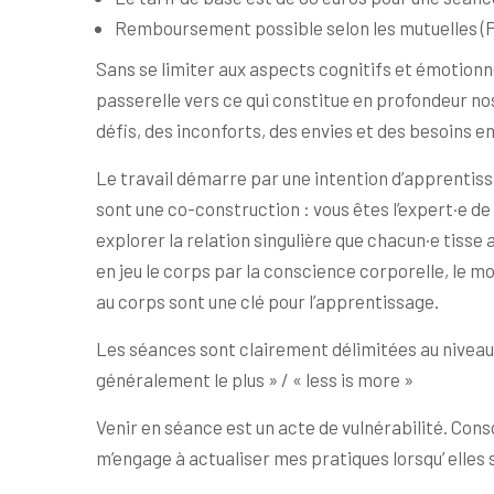
Remboursement possible selon les mutuelles (Pa
Sans se limiter aux aspects cognitifs et émotionn
passerelle vers ce qui constitue en profondeur nos 
défis, des inconforts, des envies et des besoins en l
Le travail démarre par une intention d’apprentiss
sont une co-construction : vous êtes l’expert·e d
explorer la relation singulière que chacun·e tisse av
en jeu le corps par la conscience corporelle, le m
au corps sont une clé pour l’apprentissage.
Les séances sont clairement délimitées au niveau 
généralement le plus » / « less is more »
Venir en séance est un acte de vulnérabilité. Cons
m’engage à actualiser mes pratiques lorsqu’ elles