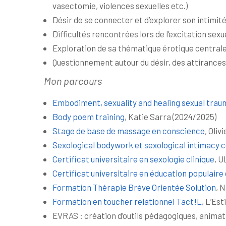
vasectomie, violences sexuelles etc.)
Désir de se connecter et d’explorer son intimit
Difficultés rencontrées lors de l’excitation sexu
Exploration de sa thématique érotique central
Questionnement autour du désir, des attirances
Mon parcours
Embodiment, sexuality and healing sexual trau
Body poem training
, Katie Sarra (2024/2025)
Stage de base de massage en conscience
, Oliv
Sexological bodywork et sexological intimacy c
Certificat universitaire en sexologie clinique
, U
Certificat universitaire en éducation populaire
Formation Thérapie Brève Orientée Solution
, 
Formation en toucher relationnel Tact!L
, L’Es
EVRAS : création d’outils pédagogiques, animatio