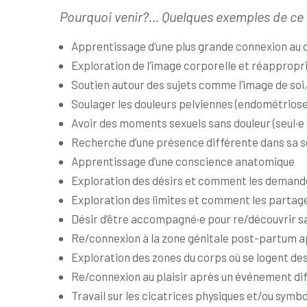
Pourquoi venir?… Quelques exemples de ce
Apprentissage d’une plus grande connexion au cor
Exploration de l’image corporelle et réappropri
Soutien autour des sujets comme l’image de soi, 
Soulager les douleurs pelviennes (endométriose
Avoir des moments sexuels sans douleur (seul·e 
Recherche d’une présence différente dans sa sex
Apprentissage d’une conscience anatomique
Exploration des désirs et comment les demand
Exploration des limites et comment les parta
Désir d’être accompagné·e pour re/découvrir sa
Re/connexion à la zone génitale post-partum a
Exploration des zones du corps où se logent des
Re/connexion au plaisir après un événement diffi
Travail sur les cicatrices physiques et/ou sym