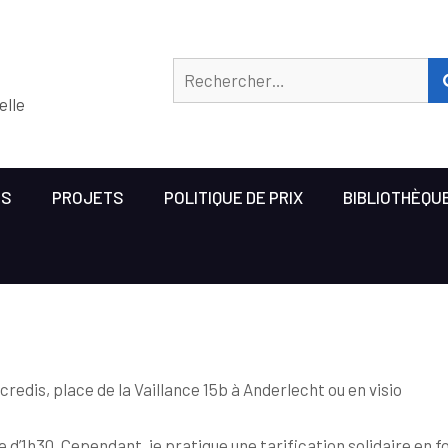
elle
US
PROJETS
POLITIQUE DE PRIX
BIBLIOTHÈQU
credis, place de la Vaillance 15b à Anderlecht ou en visio
 d’1h30. Cependant, je pratique une tarification solidaire en f