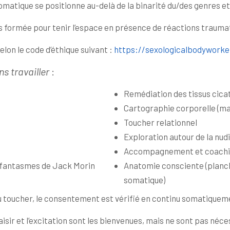
omatique se positionne au-delà de la binarité du/des genres et
s formée pour tenir l’espace en présence de réactions trauma
selon le code d’éthique suivant :
https://sexologicalbodyworke
s travailler
:
Remédiation des tissus cica
Cartographie corporelle (m
Toucher relationnel
Exploration autour de la nud
Accompagnement et coaching
s fantasmes de Jack Morin
Anatomie consciente (planch
somatique)
n du toucher, le consentement est vérifié en continu somatiqu
aisir et l’excitation sont les bienvenues, mais ne sont pas néc