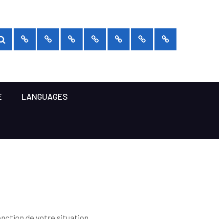
Rechercher :
RECHERCHER
Prendre
Qui
Projets
Politique
Bibliothèque
Languages
Sexologie
rendez-
sommes-
de
somatique
vous
nous
prix
E
LANGUAGES
onction de votre situation.