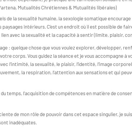
rtena, Mutualités Chrétiennes & Mutualités libérales)
els de la sexualité humaine, la sexologie somatique encourage
paysages intérieurs. C’est un endroit où il est possible de fai
ien avec la sexualité et la capacité à sentir (limite, plaisir, co
age : quelque chose que vous voulez explorer, développer, ren
e votre corps. Vous guidez la séance et je vous accompagne à v
ec l’intimité, la sexualité, le plaisir, l’identité, l’image corpor
ouvement, la respiration, l’attention aux sensations et qui peu
du temps, l’acquisition de compétences en matière de consent
ciente de mon rôle de pouvoir dans cet espace singulier, je sui
 sont inadéquates.