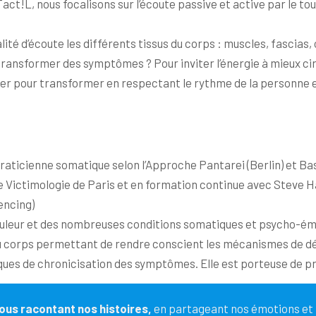
act!L, nous focalisons sur l’écoute passive et active par le t
té d’écoute les différents tissus du corps : muscles, fascias, 
ansformer des symptômes ? Pour inviter l’énergie à mieux circ
 pour transformer en respectant le rythme de la personne e
raticienne somatique selon l’Approche Pantarei (Berlin) et Ba
de Victimologie de Paris et en formation continue avec Steve 
encing)
 douleur et des nombreuses conditions somatiques et psycho-émo
 corps permettant de rendre conscient les mécanismes de dé
sques de chronicisation des symptômes. Elle est porteuse de pr
us racontant nos histoires,
en partageant nos émotions et n