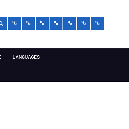
Rechercher :
RECHERCHER
Prendre
Qui
Projets
Politique
Bibliothèque
Languages
Sexologie
rendez-
sommes-
de
somatique
vous
nous
prix
E
LANGUAGES