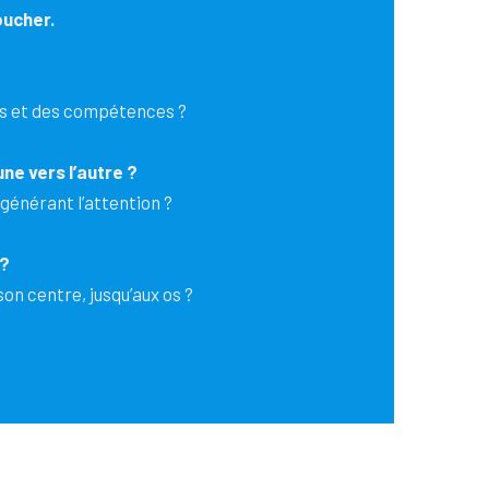
oucher.
sus et des compétences ?
ne vers l’autre ?
 générant l’attention ?
 ?
son centre, jusqu’aux os ?