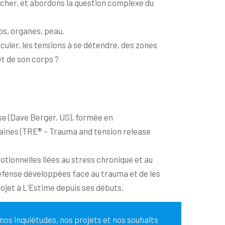
oucher, et abordons la question complexe du
os, organes, peau.
uler, les tensions à se détendre, des zones
t de son corps ?
se (Dave Berger, US), formée en
Haines (TRE® – Trauma and tension release
tionnelles liées au stress chronique et au
fense développées face au trauma et de les
ojet à L’Estime depuis ses débuts.
os inquiétudes, nos projets et nos souhaits