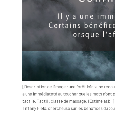
[Description de l’image : une forêt lointaine reco
a une immédiateté au toucher que les mots n’ont 
tactile. Tactil : classe de massage, l’Estime asbl.]
Tiffany Field, chercheuse sur les bénéfices du to