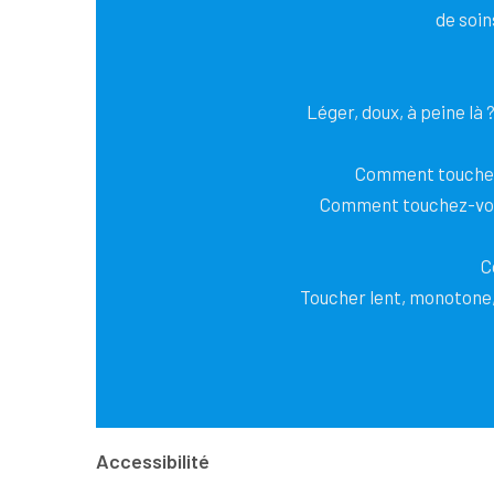
de soin
Léger, doux, à peine là
Comment touche
Comment touchez-v
C
Toucher lent, monotone, s
Accessibilité