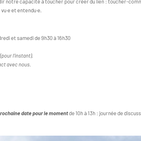
dir notre capacité à toucher pour créer du lien : toucher-co
vu·e et entendu·e.
ndredi et samedi de 9h30 à 16h30
our l’instant).
act avec nous
.
prochaine date pour le moment
de 10h à 13h : journée de discu