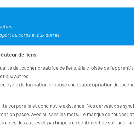
el·les
pport au corps et aux autres.
ateur de liens.
alité de toucher créatrice de liens, à la croisée de l’apprenti
et aux autres.
r, ce cycle de formation propose une réappropriation du toucher,
alité corporelle et donc notre existence. Nos cerveaux se sync
ormation passe, avec ou sans les mots. Le manque de toucher att
es un·es des autres et participe à un sentiment de solitude ra