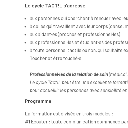
Le cycle TACT!L s’adresse
aux personnes qui cherchent à renouer avec le
à celles qui travaillent avec leur corps (danse
aux aidant·es (proches et professionnel·les)
aux professionnel·les et étudiant·es des profes
à toute personne, tactile ou non, qui souhaite
Toucher et être touché·e.
Professionnel·les de la relation de soin
(médical,
Le cycle Tact!L peut être une excellente formati
pour accueillir les personnes avec sensibilité en
Programme
La formation est divisée en trois modules :
#1
Ecouter : toute communication commence par un