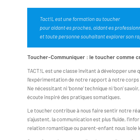
Tact!L est une formation au toucher
pour aidant·es proches, aidant·es professionn
et toute personne souhaitant explorer son ra
Toucher-Communiquer : le toucher comme cré
TACT!L est une classe invitant à développer une qu
l’expérimentation de notre rapport à notre corps 
Ne nécessitant ni ‘bonne’ technique ni ‘bon’ savoi
écoute inspiré des pratiques somatiques.
Le toucher contribue à nous faire sentir notre ré
s’ajustent, la communication est plus fluide, l’inf
relation romantique ou parent-enfant nous isole l